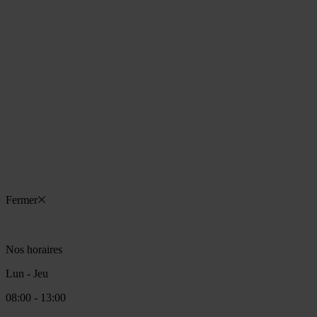
Vendredi
08:00 - 13:00
14:00 - 17:00
Sam - Dim
Fermé
Tel:
04 50 28 75 05
LINKEDIN
70 Rue de Lausanne 01220
Divonne-les-Bains
Fermer
Nos horaires
Lun - Jeu
08:00 - 13:00