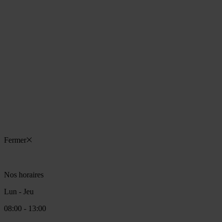
Vendredi
08:00 - 13:00
14:00 - 17:00
Sam - Dim
Fermé
Tel:
04 50 28 75 05
LINKEDIN
70 Rue de Lausanne 01220
Divonne-les-Bains
Fermer
Nos horaires
Lun - Jeu
08:00 - 13:00